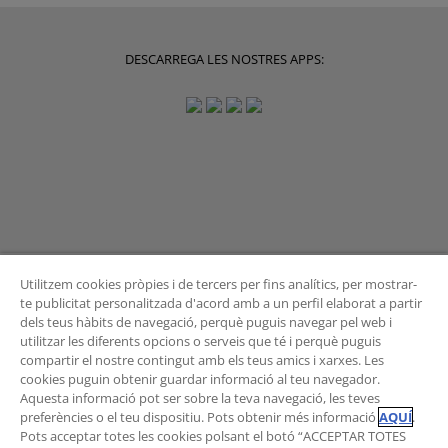
DESCARREGA LES NOSTRES APPS:
Utilitzem cookies pròpies i de tercers per fins analítics, per mostrar-
te publicitat personalitzada d'acord amb a un perfil elaborat a partir
dels teus hàbits de navegació, perquè puguis navegar pel web i
BUTLLETÍ
utilitzar les diferents opcions o serveis que té i perquè puguis
compartir el nostre contingut amb els teus amics i xarxes. Les
cookies puguin obtenir guardar informació al teu navegador.
Aquesta informació pot ser sobre la teva navegació, les teves
preferències o el teu dispositiu. Pots obtenir més informació
AQUÍ
.
Vols rebre les novetats de l'Àrea de Mobilitat?
Pots acceptar totes les cookies polsant el botó “ACCEPTAR TOTES