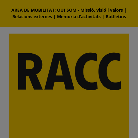
Skip
ÀREA DE MOBILITAT: QUI SOM
-
Missió, visió i valors
|
to
Relacions externes
|
Memòria d‘activitats
|
Butlletins
content