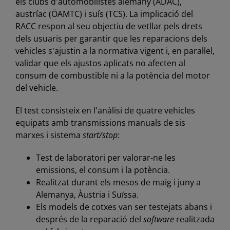
els clubs d'automobilistes alemany (ADAC),
austríac (ÖAMTC) i suís (TCS). La implicació del
RACC respon al seu objectiu de vetllar pels drets
dels usuaris per garantir que les reparacions dels
vehicles s'ajustin a la normativa vigent i, en paral·lel,
validar que els ajustos aplicats no afecten al
consum de combustible ni a la potència del motor
del vehicle.
El test consisteix en l'anàlisi de quatre vehicles
equipats amb transmissions manuals de sis
marxes i sistema
start/stop
:
Test de laboratori per valorar-ne les
emissions, el consum i la potència.
Realitzat durant els mesos de maig i juny a
Alemanya, Àustria i Suïssa.
Els models de cotxes van ser testejats abans i
després de la reparació del
software
realitzada