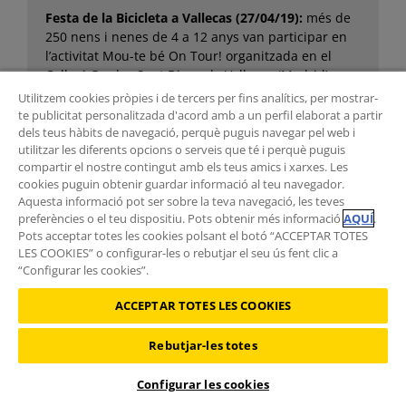
Festa de la Bicicleta a Vallecas (27/04/19):
més de
250 nens i nenes de 4 a 12 anys van participar en
l’activitat Mou-te bé On Tour! organitzada en el
Col·legi Gredos Sant Diego de Vallecas (Madrid), en
la celebració del Festa de la Bicicleta. Els
Utilitzem cookies pròpies i de tercers per fins analítics, per mostrar-
participants van realitzar el circuit amb els seus
te publicitat personalitzada d'acord amb a un perfil elaborat a partir
propis vehicles (patinets i bicicletes).
dels teus hàbits de navegació, perquè puguis navegar pel web i
utilitzar les diferents opcions o serveis que té i perquè puguis
compartir el nostre contingut amb els teus amics i xarxes. Les
cookies puguin obtenir guardar informació al teu navegador.
Aquesta informació pot ser sobre la teva navegació, les teves
preferències o el teu dispositiu. Pots obtenir més informació
AQUÍ
.
Pots acceptar totes les cookies polsant el botó “ACCEPTAR TOTES
LES COOKIES” o configurar-les o rebutjar el seu ús fent clic a
“Configurar les cookies”.
ACCEPTAR TOTES LES COOKIES
Rebutjar-les totes
Configurar les cookies