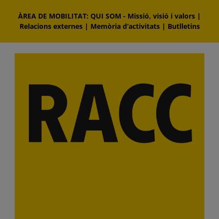
Skip
ÀREA DE MOBILITAT: QUI SOM
-
Missió, visió i valors
|
to
Relacions externes
|
Memòria d‘activitats
|
Butlletins
content