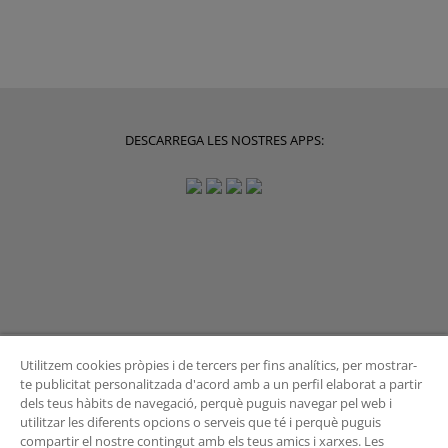
DESCARREGA LES NOSTRES APPS:
Utilitzem cookies pròpies i de tercers per fins analítics, per mostrar-
te publicitat personalitzada d'acord amb a un perfil elaborat a partir
dels teus hàbits de navegació, perquè puguis navegar pel web i
BUTLLETÍ
utilitzar les diferents opcions o serveis que té i perquè puguis
compartir el nostre contingut amb els teus amics i xarxes. Les