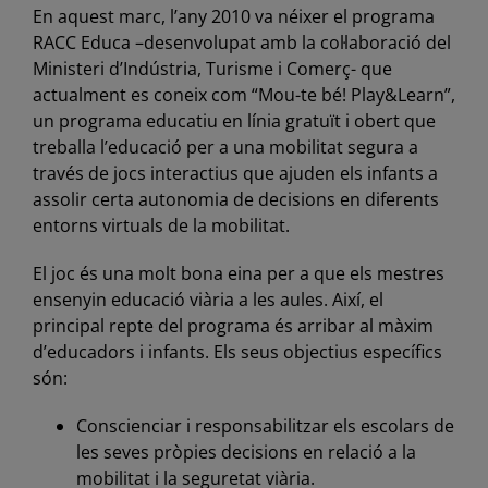
En aquest marc, l’any 2010 va néixer el programa
RACC Educa –desenvolupat amb la col·laboració del
Ministeri d’Indústria, Turisme i Comerç- que
actualment es coneix com “Mou-te bé! Play&Learn”,
un programa educatiu en línia gratuït i obert que
treballa l’educació per a una mobilitat segura a
través de jocs interactius que ajuden els infants a
assolir certa autonomia de decisions en diferents
entorns virtuals de la mobilitat.
El joc és una molt bona eina per a que els mestres
ensenyin educació viària a les aules. Així, el
principal repte del programa és arribar al màxim
d’educadors i infants. Els seus objectius específics
són:
Conscienciar i responsabilitzar els escolars de
les seves pròpies decisions en relació a la
mobilitat i la seguretat viària.