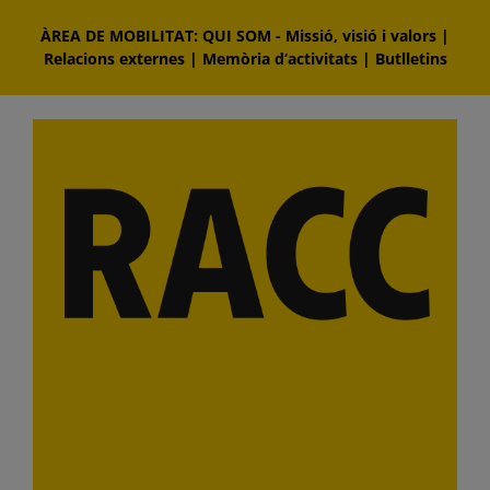
Skip
ÀREA DE MOBILITAT: QUI SOM
-
Missió, visió i valors
|
to
Relacions externes
|
Memòria d‘activitats
|
Butlletins
content