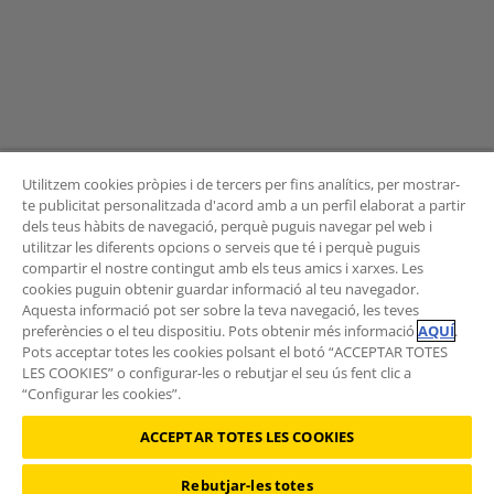
Utilitzem cookies pròpies i de tercers per fins analítics, per mostrar-
te publicitat personalitzada d'acord amb a un perfil elaborat a partir
dels teus hàbits de navegació, perquè puguis navegar pel web i
BUTLLETÍ
utilitzar les diferents opcions o serveis que té i perquè puguis
compartir el nostre contingut amb els teus amics i xarxes. Les
cookies puguin obtenir guardar informació al teu navegador.
Aquesta informació pot ser sobre la teva navegació, les teves
preferències o el teu dispositiu. Pots obtenir més informació
AQUÍ
.
Vols rebre les novetats de l'Àrea de Mobilitat?
Pots acceptar totes les cookies polsant el botó “ACCEPTAR TOTES
Subscriu-te al butlletí
.
LES COOKIES” o configurar-les o rebutjar el seu ús fent clic a
“Configurar les cookies”.
ACCEPTAR TOTES LES COOKIES
Rebutjar-les totes