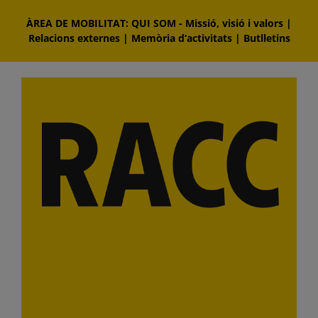
Skip
ÀREA DE MOBILITAT: QUI SOM
-
Missió, visió i valors
|
to
Relacions externes
|
Memòria d‘activitats
|
Butlletins
content