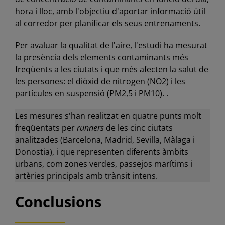
hora i lloc, amb l'objectiu d'aportar informació útil
al corredor per planificar els seus entrenaments.
Per avaluar la qualitat de l'aire, l'estudi ha mesurat
la presència dels elements contaminants més
freqüents a les ciutats i que més afecten la salut de
les persones: el diòxid de nitrogen (NO2) i les
partícules en suspensió (PM2,5 i PM10). .
Les mesures s'han realitzat en quatre punts molt
freqüentats per
runners
de les cinc ciutats
analitzades (Barcelona, Madrid, Sevilla, Màlaga i
Donostia), i que representen diferents àmbits
urbans, com zones verdes, passejos marítims i
artèries principals amb trànsit intens.
Conclusions