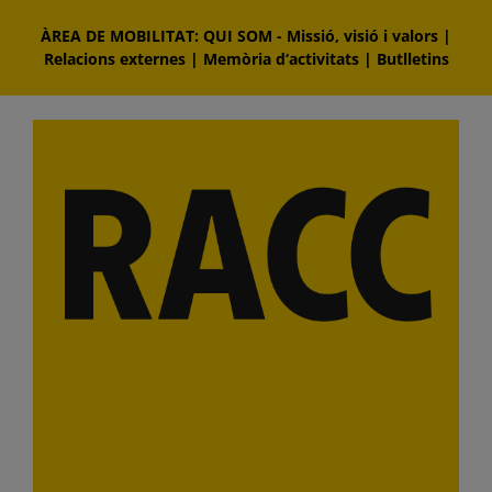
Skip
ÀREA DE MOBILITAT: QUI SOM
-
Missió, visió i valors
|
to
Relacions externes
|
Memòria d‘activitats
|
Butlletins
content