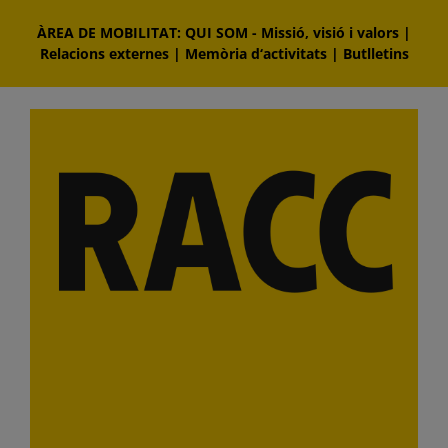
Skip
ÀREA DE MOBILITAT: QUI SOM
-
Missió, visió i valors
|
to
Relacions externes
|
Memòria d‘activitats
|
Butlletins
content