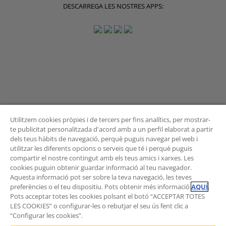
DESCARREGA LES NOSTRES APPS:
Utilitzem cookies pròpies i de tercers per fins analítics, per mostrar-
te publicitat personalitzada d'acord amb a un perfil elaborat a partir
dels teus hàbits de navegació, perquè puguis navegar pel web i
BUTLLETÍ
utilitzar les diferents opcions o serveis que té i perquè puguis
compartir el nostre contingut amb els teus amics i xarxes. Les
cookies puguin obtenir guardar informació al teu navegador.
Aquesta informació pot ser sobre la teva navegació, les teves
preferències o el teu dispositiu. Pots obtenir més informació
AQUÍ
.
Vols rebre les novetats de l'Àrea de Mobilitat?
Pots acceptar totes les cookies polsant el botó “ACCEPTAR TOTES
Subscriu-te al butlletí
.
LES COOKIES” o configurar-les o rebutjar el seu ús fent clic a
“Configurar les cookies”.