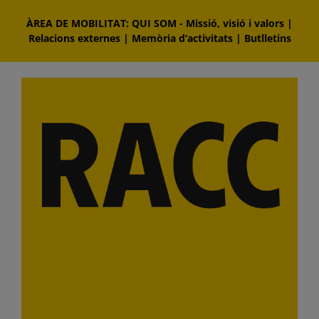
Skip
ÀREA DE MOBILITAT: QUI SOM
-
Missió, visió i valors
|
to
Relacions externes
|
Memòria d‘activitats
|
Butlletins
content