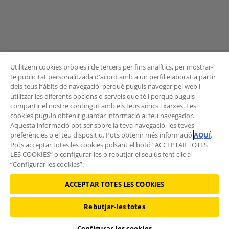
Utilitzem cookies pròpies i de tercers per fins analítics, per mostrar-
te publicitat personalitzada d'acord amb a un perfil elaborat a partir
dels teus hàbits de navegació, perquè puguis navegar pel web i
BUTLLETÍ
utilitzar les diferents opcions o serveis que té i perquè puguis
compartir el nostre contingut amb els teus amics i xarxes. Les
cookies puguin obtenir guardar informació al teu navegador.
Aquesta informació pot ser sobre la teva navegació, les teves
preferències o el teu dispositiu. Pots obtenir més informació
AQUÍ
.
Vols rebre les novetats de l'Àrea de Mobilitat?
Pots acceptar totes les cookies polsant el botó “ACCEPTAR TOTES
Subscriu-te al butlletí
.
LES COOKIES” o configurar-les o rebutjar el seu ús fent clic a
“Configurar les cookies”.
ACCEPTAR TOTES LES COOKIES
Rebutjar-les totes
©2026 RACC Mobility Club |
Condicions d'ús i Política de privacitat
|
Política de cookies
|
Protecció de dades
Configurar les cookies