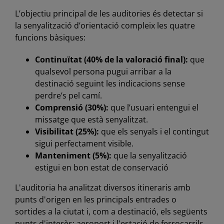
L’objectiu principal de les auditories és detectar si
la senyalització d’orientació compleix les quatre
funcions bàsiques:
Continuïtat (40% de la valoració final):
que
qualsevol persona pugui arribar a la
destinació seguint les indicacions sense
perdre’s pel camí.
Comprensió (30%):
que l’usuari entengui el
missatge que està senyalitzat.
Visibilitat (25%):
que els senyals i el contingut
sigui perfectament visible.
Manteniment (5%):
que la senyalització
estigui en bon estat de conservació
L'auditoria ha analitzat diversos itineraris amb
punts d'origen en les principals entrades o
sortides a la ciutat i, com a destinació, els següents
punts d'interès: aeroport i l'estació de ferrocarrils