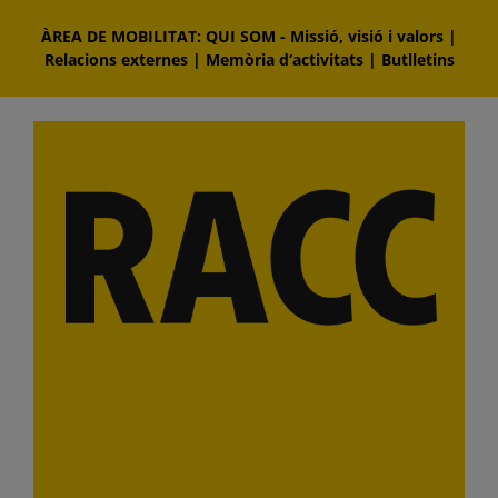
Skip
ÀREA DE MOBILITAT: QUI SOM
-
Missió, visió i valors
|
to
Relacions externes
|
Memòria d‘activitats
|
Butlletins
content