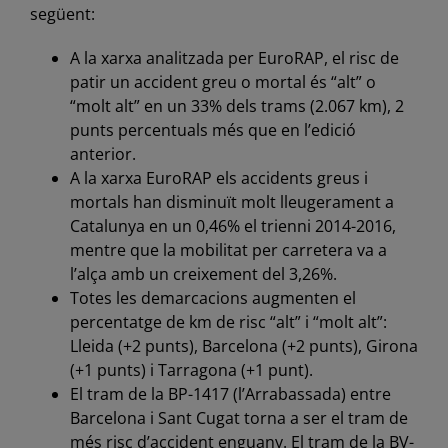
següent:
A la xarxa analitzada per EuroRAP, el risc de
patir un accident greu o mortal és “alt” o
“molt alt” en un 33% dels trams (2.067 km), 2
punts percentuals més que en l’edició
anterior.
A la xarxa EuroRAP els accidents greus i
mortals han disminuït molt lleugerament a
Catalunya en un 0,46% el trienni 2014-2016,
mentre que la mobilitat per carretera va a
l’alça amb un creixement del 3,26%.
Totes les demarcacions augmenten el
percentatge de km de risc “alt” i “molt alt”:
Lleida (+2 punts), Barcelona (+2 punts), Girona
(+1 punts) i Tarragona (+1 punt).
El tram de la BP-1417 (l’Arrabassada) entre
Barcelona i Sant Cugat torna a ser el tram de
més risc d’accident enguany. El tram de la BV-