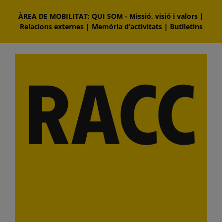
Skip
ÀREA DE MOBILITAT: QUI SOM
-
Missió, visió i valors
|
to
Relacions externes
|
Memòria d‘activitats
|
Butlletins
content