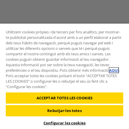
Utilitzem cookies pròpies i de tercers per fins analítics, per mostrar-
te publicitat personalitzada d'acord amb a un perfil elaborat a partir
dels teus hàbits de navegació, perquè puguis navegar pel web i
BUTLLETÍ
utilitzar les diferents opcions o serveis que té i perquè puguis
compartir el nostre contingut amb els teus amics i xarxes. Les
cookies puguin obtenir guardar informació al teu navegador.
Aquesta informació pot ser sobre la teva navegació, les teves
preferències o el teu dispositiu. Pots obtenir més informació
AQUÍ
.
Vols rebre les novetats de l'Àrea de Mobilitat?
Pots acceptar totes les cookies polsant el botó “ACCEPTAR TOTES
Subscriu-te al butlletí
.
LES COOKIES” o configurar-les o rebutjar el seu ús fent clic a
“Configurar les cookies”.
ACCEPTAR TOTES LES COOKIES
Rebutjar-les totes
©2026 RACC Mobility Club |
Condicions d'ús i Política de privacitat
|
Política de cookies
|
Protecció de dades
Configurar les cookies