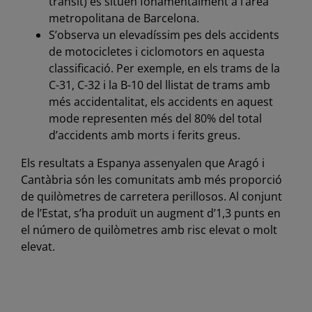
trànsit) es situen fonamentalment a l’àrea
metropolitana de Barcelona.
S’observa un elevadíssim pes dels accidents
de motocicletes i ciclomotors en aquesta
classificació. Per exemple, en els trams de la
C-31, C-32 i la B-10 del llistat de trams amb
més accidentalitat, els accidents en aquest
mode representen més del 80% del total
d’accidents amb morts i ferits greus.
Els resultats a Espanya assenyalen que Aragó i
Cantàbria són les comunitats amb més proporció
de quilòmetres de carretera perillosos. Al conjunt
de l’Estat, s’ha produït un augment d’1,3 punts en
el número de quilòmetres amb risc elevat o molt
elevat.