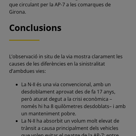
que circulant per la AP-7 a les comarques de
Girona.
Conclusions
L’observació in situ de la via mostra clarament les
causes de les diferències en la sinistralitat
d’ambdues vies:
La N-II és una via convencional, amb un
desdoblament aprovat des de fa 17 anys,
però aturat degut a la crisi econòmica –
només hi ha 8 quilòmetres desdoblats– i amb
un manteniment pobre.
La N-II ha absorbit un volum molt elevat de
trànsit a causa principalment dels vehicles
que volen evitar el peatge de la AP-7; entre