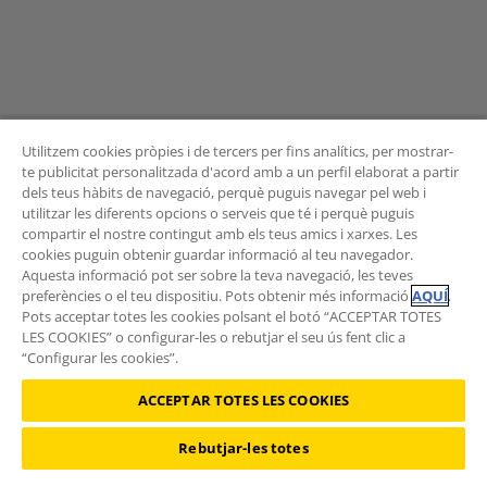
Utilitzem cookies pròpies i de tercers per fins analítics, per mostrar-
te publicitat personalitzada d'acord amb a un perfil elaborat a partir
dels teus hàbits de navegació, perquè puguis navegar pel web i
BUTLLETÍ
utilitzar les diferents opcions o serveis que té i perquè puguis
compartir el nostre contingut amb els teus amics i xarxes. Les
cookies puguin obtenir guardar informació al teu navegador.
Aquesta informació pot ser sobre la teva navegació, les teves
preferències o el teu dispositiu. Pots obtenir més informació
AQUÍ
.
Vols rebre les novetats de l'Àrea de Mobilitat?
Pots acceptar totes les cookies polsant el botó “ACCEPTAR TOTES
Subscriu-te al butlletí
.
LES COOKIES” o configurar-les o rebutjar el seu ús fent clic a
“Configurar les cookies”.
ACCEPTAR TOTES LES COOKIES
Rebutjar-les totes
©2026 RACC Mobility Club |
Condicions d'ús i Política de privacitat
|