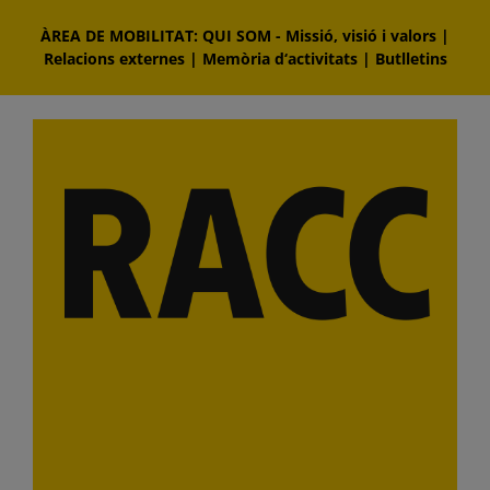
Skip
ÀREA DE MOBILITAT: QUI SOM
-
Missió, visió i valors
|
to
Relacions externes
|
Memòria d‘activitats
|
Butlletins
content