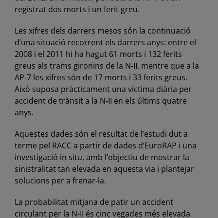
registrat dos morts i un ferit greu.
Les xifres dels darrers mesos són la continuació
d’una situació recorrent els darrers anys: entre el
2008 i el 2011 hi ha hagut 61 morts i 132 ferits
greus als trams gironins de la N-II, mentre que a la
AP-7 les xifres són de 17 morts i 33 ferits greus.
Això suposa pràcticament una víctima diària per
accident de trànsit a la N-II en els últims quatre
anys.
Aquestes dades són el resultat de l’estudi dut a
terme pel RACC a partir de dades d’EuroRAP i una
investigació in situ, amb l’objectiu de mostrar la
sinistralitat tan elevada en aquesta via i plantejar
solucions per a frenar-la.
La probabilitat mitjana de patir un accident
circulant per la N-II és cinc vegades més elevada