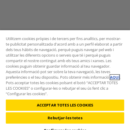
Utilitzem cookies pròpies i de tercers per fins analítics, per mostrar-
te publicitat personalitzada d'acord amb a un perfil elaborat a partir
dels teus hàbits de navegació, perquè puguis navegar pel web i
BUTLLETÍ
utilitzar les diferents opcions o serveis que té i perquè puguis
compartir el nostre contingut amb els teus amics i xarxes. Les
cookies puguin obtenir guardar informació al teu navegador.
Aquesta informació pot ser sobre la teva navegació, les teves
preferències o el teu dispositiu. Pots obtenir més informació
AQUÍ
.
Vols rebre les novetats de l'Àrea de Mobilitat?
Pots acceptar totes les cookies polsant el botó “ACCEPTAR TOTES
Subscriu-te al butlletí
.
LES COOKIES” o configurar-les o rebutjar el seu ús fent clic a
“Configurar les cookies”.
ACCEPTAR TOTES LES COOKIES
Rebutjar-les totes
©2026 RACC Mobility Club |
Condicions d'ús i Política de privacitat
|
Política de cookies
|
Protecció de dades