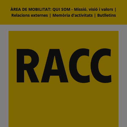
Skip
ÀREA DE MOBILITAT: QUI SOM
-
Missió, visió i valors
|
to
Relacions externes
|
Memòria d‘activitats
|
Butlletins
content