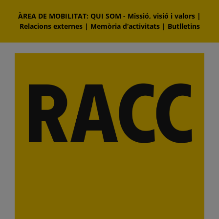
Skip
ÀREA DE MOBILITAT: QUI SOM
-
Missió, visió i valors
|
to
Relacions externes
|
Memòria d‘activitats
|
Butlletins
content