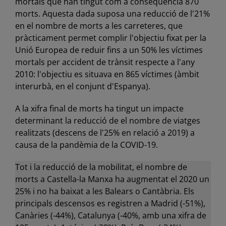
mortals que han tingut com a conseqüència 870
morts. Aquesta dada suposa una reducció de l'21%
en el nombre de morts a les carreteres, que
pràcticament permet complir l'objectiu fixat per la
Unió Europea de reduir fins a un 50% les víctimes
mortals per accident de trànsit respecte a l'any
2010: l'objectiu es situava en 865 víctimes (àmbit
interurbà, en el conjunt d'Espanya).
A la xifra final de morts ha tingut un impacte
determinant la reducció de el nombre de viatges
realitzats (descens de l'25% en relació a 2019) a
causa de la pandèmia de la COVID-19.
Tot i la reducció de la mobilitat, el nombre de
morts a Castella-la Manxa ha augmentat el 2020 un
25% i no ha baixat a les Balears o Cantàbria. Els
principals descensos es registren a Madrid (-51%),
Canàries (-44%), Catalunya (-40%, amb una xifra de