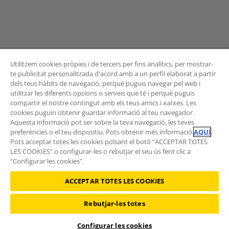
Utilitzem cookies pròpies i de tercers per fins analítics, per mostrar-
te publicitat personalitzada d'acord amb a un perfil elaborat a partir
dels teus hàbits de navegació, perquè puguis navegar pel web i
BUTLLETÍ
utilitzar les diferents opcions o serveis que té i perquè puguis
compartir el nostre contingut amb els teus amics i xarxes. Les
cookies puguin obtenir guardar informació al teu navegador.
Aquesta informació pot ser sobre la teva navegació, les teves
preferències o el teu dispositiu. Pots obtenir més informació
AQUÍ
.
Vols rebre les novetats de l'Àrea de Mobilitat?
Pots acceptar totes les cookies polsant el botó “ACCEPTAR TOTES
Subscriu-te al butlletí
.
LES COOKIES” o configurar-les o rebutjar el seu ús fent clic a
“Configurar les cookies”.
ACCEPTAR TOTES LES COOKIES
Rebutjar-les totes
©2026 RACC Mobility Club |
Condicions d'ús i Política de privacitat
|
Política de cookies
|
Protecció de dades
Configurar les cookies