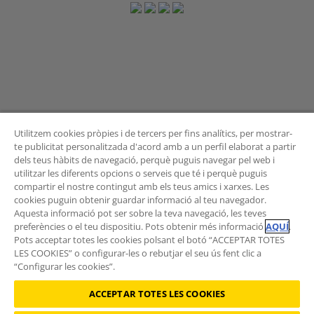
Utilitzem cookies pròpies i de tercers per fins analítics, per mostrar-
te publicitat personalitzada d'acord amb a un perfil elaborat a partir
dels teus hàbits de navegació, perquè puguis navegar pel web i
BUTLLETÍ
utilitzar les diferents opcions o serveis que té i perquè puguis
compartir el nostre contingut amb els teus amics i xarxes. Les
cookies puguin obtenir guardar informació al teu navegador.
Aquesta informació pot ser sobre la teva navegació, les teves
preferències o el teu dispositiu. Pots obtenir més informació
AQUÍ
.
Vols rebre les novetats de l'Àrea de Mobilitat?
Pots acceptar totes les cookies polsant el botó “ACCEPTAR TOTES
Subscriu-te al butlletí
.
LES COOKIES” o configurar-les o rebutjar el seu ús fent clic a
“Configurar les cookies”.
ACCEPTAR TOTES LES COOKIES