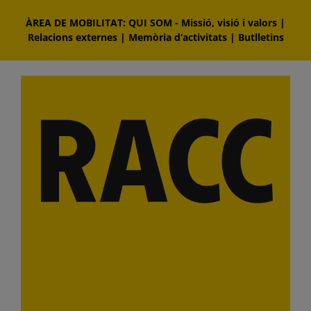
Skip
ÀREA DE MOBILITAT: QUI SOM
-
Missió, visió i valors
|
to
Relacions externes
|
Memòria d‘activitats
|
Butlletins
content