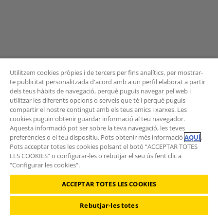
Utilitzem cookies pròpies i de tercers per fins analítics, per mostrar-
te publicitat personalitzada d'acord amb a un perfil elaborat a partir
dels teus hàbits de navegació, perquè puguis navegar pel web i
BUTLLETÍ
utilitzar les diferents opcions o serveis que té i perquè puguis
compartir el nostre contingut amb els teus amics i xarxes. Les
cookies puguin obtenir guardar informació al teu navegador.
Aquesta informació pot ser sobre la teva navegació, les teves
preferències o el teu dispositiu. Pots obtenir més informació
AQUÍ
.
Vols rebre les novetats de l'Àrea de Mobilitat?
Pots acceptar totes les cookies polsant el botó “ACCEPTAR TOTES
Subscriu-te al butlletí
.
LES COOKIES” o configurar-les o rebutjar el seu ús fent clic a
“Configurar les cookies”.
ACCEPTAR TOTES LES COOKIES
Rebutjar-les totes
©2026 RACC Mobility Club |
Condicions d'ús i Política de privacitat
|