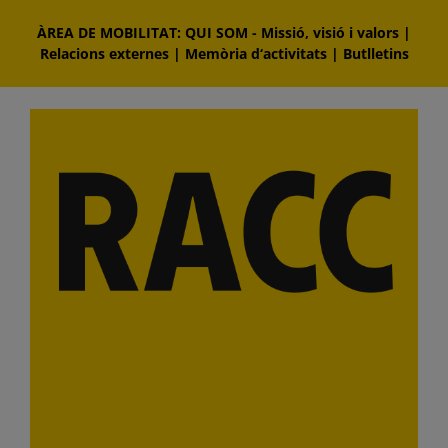
Skip
ÀREA DE MOBILITAT: QUI SOM
-
Missió, visió i valors
|
to
Relacions externes
|
Memòria d‘activitats
|
Butlletins
content