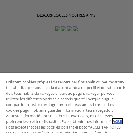
DESCARREGA LES NOSTRES APPS:
Utilitzem cookies pròpies i de tercers per fins analítics, per mostrar-
te publicitat personalitzada d'acord amb a un perfil elaborat a partir
dels teus hàbits de navegació, perquè puguis navegar pel web i
BUTLLETÍ
utilitzar les diferents opcions o serveis que té i perquè puguis
compartir el nostre contingut amb els teus amics i xarxes. Les
cookies puguin obtenir guardar informació al teu navegador.
Aquesta informació pot ser sobre la teva navegació, les teves
preferències o el teu dispositiu. Pots obtenir més informació
AQUÍ
.
Vols rebre les novetats de l'Àrea de Mobilitat?
Pots acceptar totes les cookies polsant el botó “ACCEPTAR TOTES
Subscriu-te al butlletí
.
LES COOKIES” o configurar-les o rebutjar el seu ús fent clic a