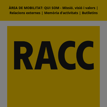
Skip
ÀREA DE MOBILITAT: QUI SOM
-
Missió, visió i valors
|
to
Relacions externes
|
Memòria d‘activitats
|
Butlletins
content