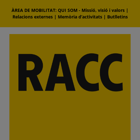
Skip
ÀREA DE MOBILITAT: QUI SOM
-
Missió, visió i valors
|
to
Relacions externes
|
Memòria d‘activitats
|
Butlletins
content