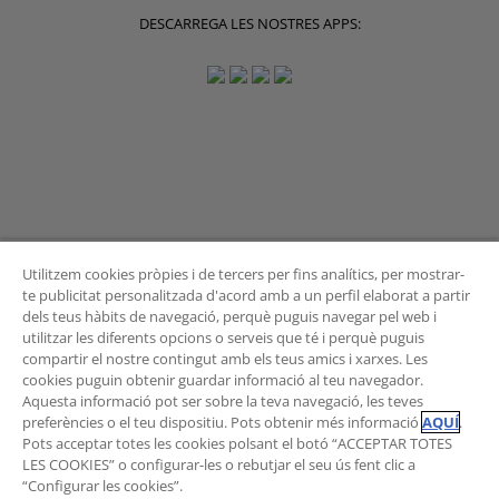
DESCARREGA LES NOSTRES APPS:
Utilitzem cookies pròpies i de tercers per fins analítics, per mostrar-
te publicitat personalitzada d'acord amb a un perfil elaborat a partir
dels teus hàbits de navegació, perquè puguis navegar pel web i
BUTLLETÍ
utilitzar les diferents opcions o serveis que té i perquè puguis
compartir el nostre contingut amb els teus amics i xarxes. Les
cookies puguin obtenir guardar informació al teu navegador.
Aquesta informació pot ser sobre la teva navegació, les teves
preferències o el teu dispositiu. Pots obtenir més informació
AQUÍ
.
Vols rebre les novetats de l'Àrea de Mobilitat?
Pots acceptar totes les cookies polsant el botó “ACCEPTAR TOTES
Subscriu-te al butlletí
.
LES COOKIES” o configurar-les o rebutjar el seu ús fent clic a
“Configurar les cookies”.