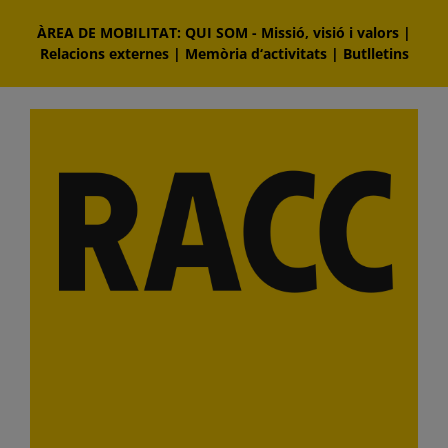
Skip
ÀREA DE MOBILITAT: QUI SOM
-
Missió, visió i valors
|
to
Relacions externes
|
Memòria d‘activitats
|
Butlletins
content