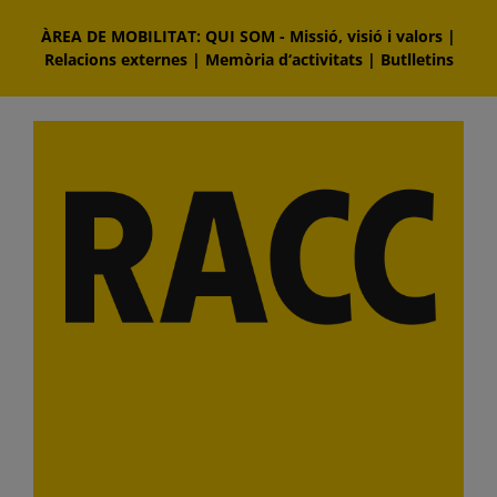
Skip
ÀREA DE MOBILITAT: QUI SOM
-
Missió, visió i valors
|
to
Relacions externes
|
Memòria d‘activitats
|
Butlletins
content