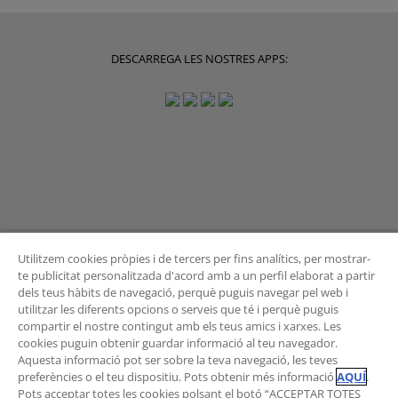
DESCARREGA LES NOSTRES APPS:
Utilitzem cookies pròpies i de tercers per fins analítics, per mostrar-
te publicitat personalitzada d'acord amb a un perfil elaborat a partir
dels teus hàbits de navegació, perquè puguis navegar pel web i
BUTLLETÍ
utilitzar les diferents opcions o serveis que té i perquè puguis
compartir el nostre contingut amb els teus amics i xarxes. Les
cookies puguin obtenir guardar informació al teu navegador.
Aquesta informació pot ser sobre la teva navegació, les teves
preferències o el teu dispositiu. Pots obtenir més informació
AQUÍ
.
Vols rebre les novetats de l'Àrea de Mobilitat?
Pots acceptar totes les cookies polsant el botó “ACCEPTAR TOTES