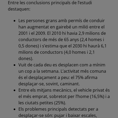
Entre les conclusions principals de l’estudi
destaquen:
Les persones grans amb permís de conduir
han augmentat en gairebé un milió entre el
2001 i el 2009. El 2010 hi havia 2,9 milions de
conductors de més de 65 anys (2,4 homes i
0,5 dones) i s’estima que el 2030 hi haurà 6,1
milions de conductors (4,0 homes i 2,1
dones).
Vuit de cada deu es desplacen com a mínim
un cop a la setmana. L’activitat més comuna
és el desplaçament a peu: el 75% afirma
desplaçar-se, sovint, caminant.
Entre els mitjans mecànics, el vehicle privat és
el més emprat, sobretot per l’home (16,5%) i a
les ciutats petites (25%).
Els problemes principals detectats per a
desplaçar-se són: pujar i baixar escales,