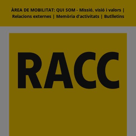
Skip
ÀREA DE MOBILITAT: QUI SOM
-
Missió, visió i valors
|
to
Relacions externes
|
Memòria d‘activitats
|
Butlletins
content