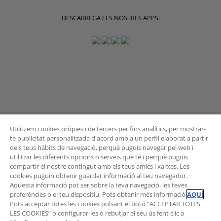
DESCARREGA LES NOSTRES APPS:
Utilitzem cookies pròpies i de tercers per fins analítics, per mostrar-
te publicitat personalitzada d'acord amb a un perfil elaborat a partir
dels teus hàbits de navegació, perquè puguis navegar pel web i
BUTLLETÍ
utilitzar les diferents opcions o serveis que té i perquè puguis
compartir el nostre contingut amb els teus amics i xarxes. Les
cookies puguin obtenir guardar informació al teu navegador.
Aquesta informació pot ser sobre la teva navegació, les teves
preferències o el teu dispositiu. Pots obtenir més informació
AQUÍ
.
Vols rebre les novetats de l'Àrea de Mobilitat?
Pots acceptar totes les cookies polsant el botó “ACCEPTAR TOTES
Subscriu-te al butlletí
.
LES COOKIES” o configurar-les o rebutjar el seu ús fent clic a