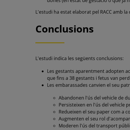
dones (en estat de gestació o que ja ha
L'estudi ha estat elaborat pel RACC amb la 
Conclusions
L'estudi indica les següents conclusions:
Les gestants aparentment adopten actit
que fins a 38 gestants i fetus van perd
Les embarassades canvien el seu patr
Abandonen l'ús del vehicle de du
Persisteixen en l'ús del vehicle p
Redueixen el seu paper com a c
Augmenten el seu rol d'acompa
Moderen l'ús del transport públ