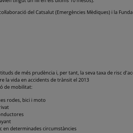
vien tingut un fill en els últims 10 mesos).
col·laboració del Catsalut (Emergències Mèdiques) i la Fund
uds de més prudència i, per tant, la seva taxa de risc d'ac
re la vida en accidents de trànsit el 2013
ó de mobilitat:
es rodes, bici i moto
rivat
onductores
nyant
ic en determinades circumstàncies