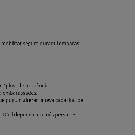
a mobilitat segura durant l'embaràs:
un "plus" de prudència.
r a embarassades.
que puguin alterar la teva capacitat de
tat. D'ell depenen ara més persones.