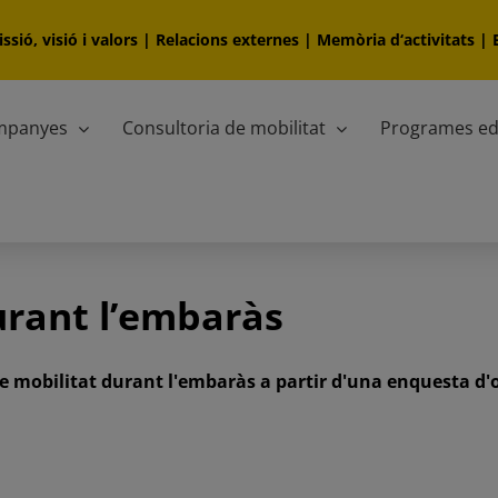
ssió, visió i valors
|
Relacions externes
|
Memòria d‘activitats
|
ampanyes
Consultoria de mobilitat
Programes ed
urant l’embaràs
 de mobilitat durant l'embaràs a partir d'una enquesta d