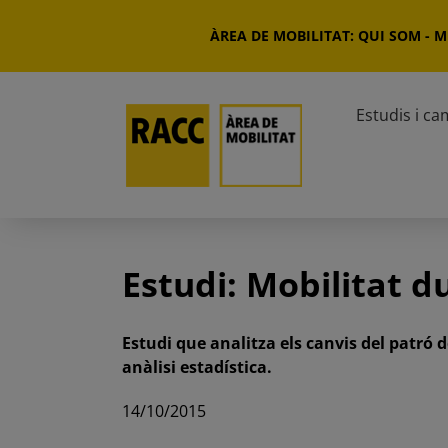
Skip
to
ÀREA DE MOBILITAT: QUI SOM
-
Mi
content
Estudis i c
Estudi: Mobilitat d
Estudi que analitza els canvis del patró
anàlisi estadística.
14/10/2015