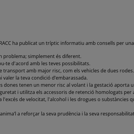
l RACC ha publicat un tríptic informatiu amb consells per un
un problema; simplement és diferent.
u-te d'acord amb les teves possibilitats.
e transport amb major risc, com els vehicles de dues rodes.
hi valer la teva condició d’embarassada.
Les dones tenen un menor risc al volant i la gestació aporta 
seguretat i utilitza els accessoris de retenció homologats pe
a l'excés de velocitat, l'alcohol i les drogues o substàncies 
, anima’l a reforçar la seva prudència i la seva responsabili