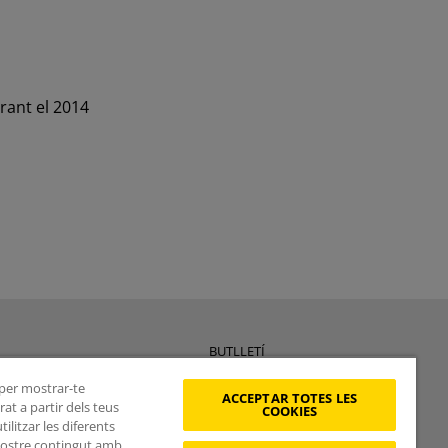
rant el 2014
BUTLLETÍ
, per mostrar-te
ACCEPTAR TOTES LES
at a partir dels teus
COOKIES
litzar les diferents
Vols rebre les novetats de
 nostre contingut amb