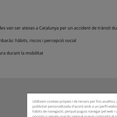
 van ser ateses a Catalunya per un accident de trànsit du
baràs: hàbits, riscos i percepció social
ura durant la mobilitat
Utilitzem cookies pròpies i de tercers per fins analítics
publicitat personalitzada d'acord amb a un perfil elabor
hàbits de navegació, perquè puguis navegar pel web i uti
opcions o serveis que té i perquè puguis compartir el