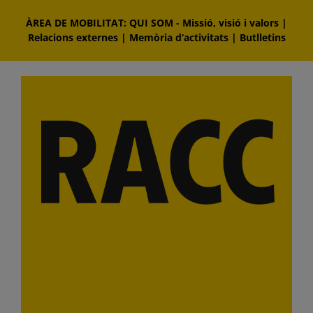
Skip
ÀREA DE MOBILITAT: QUI SOM
-
Missió, visió i valors
|
to
Relacions externes
|
Memòria d‘activitats
|
Butlletins
content