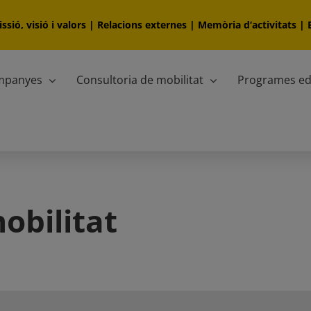
ssió, visió i valors
|
Relacions externes
|
Memòria d‘activitats
|
ampanyes
Consultoria de mobilitat
Programes ed
obilitat