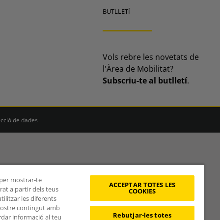
BUTLLETÍ
Vols rebre les novetats de
l'Àrea de Mobilitat?
Subscriu-te al butlletí
.
ecció de dades
, per mostrar-te
ACCEPTAR TOTES LES
at a partir dels teus
COOKIES
litzar les diferents
 nostre contingut amb
Rebutjar-les totes
rdar informació al teu