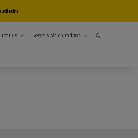
Butlletins
ucatius
Serveis als ciutadans