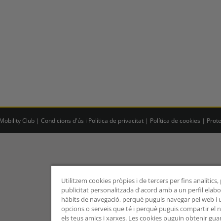
obility Club |
Condicions d'ús i Política de privacitat
|
Política de cookies
|
Prot
Utilitzem cookies pròpies i de tercers per fins analítics
publicitat personalitzada d'acord amb a un perfil elabor
hàbits de navegació, perquè puguis navegar pel web i uti
opcions o serveis que té i perquè puguis compartir el
els teus amics i xarxes. Les cookies puguin obtenir gua