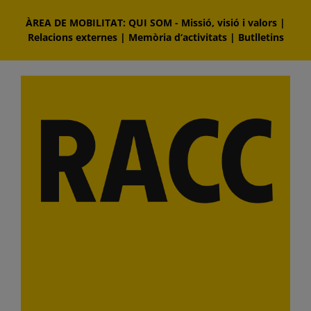
Skip
ÀREA DE MOBILITAT: QUI SOM
-
Missió, visió i valors
|
to
Relacions externes
|
Memòria d‘activitats
|
Butlletins
content