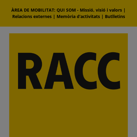
Skip
ÀREA DE MOBILITAT: QUI SOM
-
Missió, visió i valors
|
to
Relacions externes
|
Memòria d‘activitats
|
Butlletins
content