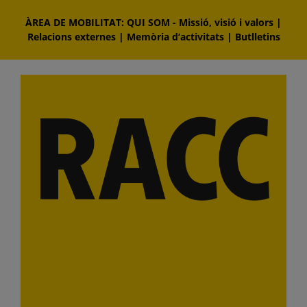
Skip
ÀREA DE MOBILITAT: QUI SOM
-
Missió, visió i valors
|
to
Relacions externes
|
Memòria d‘activitats
|
Butlletins
content