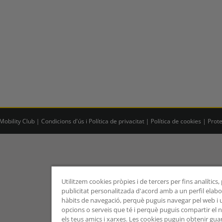
obility Club |
Condicions d'ús i Política de privacitat
|
Política de cookies
|
Prot
Utilitzem cookies pròpies i de tercers per fins analítics
publicitat personalitzada d'acord amb a un perfil elabor
hàbits de navegació, perquè puguis navegar pel web i uti
opcions o serveis que té i perquè puguis compartir el
els teus amics i xarxes. Les cookies puguin obtenir gua