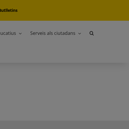
Butlletins
ucatius
Serveis als ciutadans