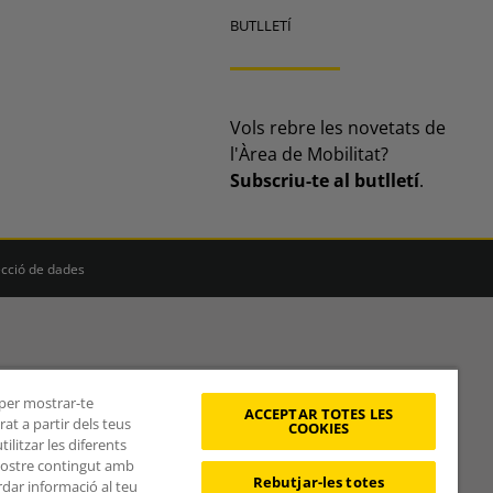
BUTLLETÍ
Vols rebre les novetats de
l'Àrea de Mobilitat?
Subscriu-te al butlletí
.
ecció de dades
, per mostrar-te
ACCEPTAR TOTES LES
at a partir dels teus
COOKIES
litzar les diferents
 nostre contingut amb
Rebutjar-les totes
rdar informació al teu