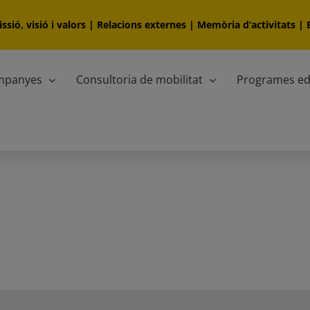
ssió, visió i valors
|
Relacions externes
|
Memòria d‘activitats
|
ampanyes
Consultoria de mobilitat
Programes ed