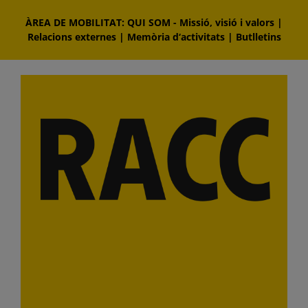
Skip
ÀREA DE MOBILITAT: QUI SOM
-
Missió, visió i valors
|
to
Relacions externes
|
Memòria d‘activitats
|
Butlletins
content