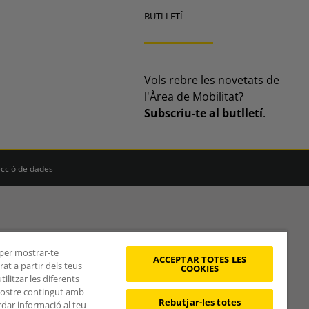
BUTLLETÍ
Vols rebre les novetats de
l'Àrea de Mobilitat?
Subscriu-te al butlletí
.
ecció de dades
, per mostrar-te
ACCEPTAR TOTES LES
at a partir dels teus
COOKIES
litzar les diferents
 nostre contingut amb
Rebutjar-les totes
rdar informació al teu