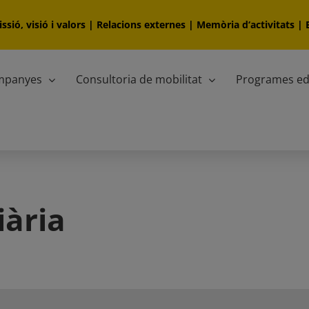
ssió, visió i valors
|
Relacions externes
|
Memòria d‘activitats
|
ampanyes
Consultoria de mobilitat
Programes ed
iària