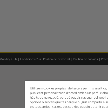
obility Club |
Condicions d'ús i Política de privacitat
|
Política de cookies
|
Prot
Utilitzem cookies pròpies i de tercers per fins analítics
publicitat personalitzada d'acord amb a un perfil elabor
hàbits de navegació, perquè puguis navegar pel web i uti
opcions o serveis que té i perquè puguis compartir el
els teus amics i xarxes. Les cookies puguin obtenir gua