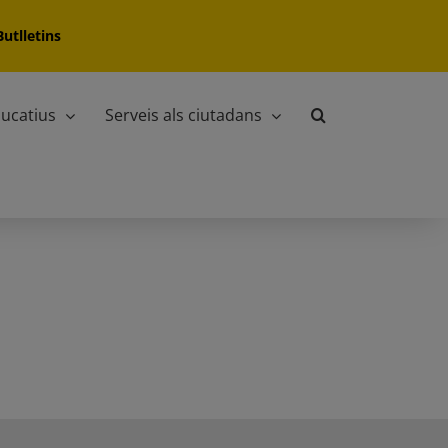
Butlletins
ucatius
Serveis als ciutadans