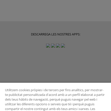
DESCARREGA LES NOSTRES APPS:
Utilitzem cookies pròpies i de tercers per fins analítics, per mostrar-
te publicitat personalitzada d'acord amb a un perfil elaborat a partir
dels teus hàbits de navegació, perquè puguis navegar pel web i
BUTLLETÍ
utilitzar les diferents opcions o serveis que té i perquè puguis
compartir el nostre contingut amb els teus amics i xarxes. Les