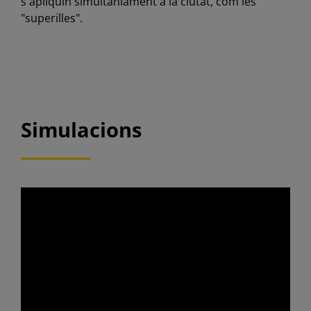
s'apliquin simultàniament a la ciutat, com les
"superilles".
Simulacions