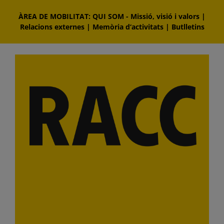
Skip
ÀREA DE MOBILITAT: QUI SOM
-
Missió, visió i valors
|
to
Relacions externes
|
Memòria d‘activitats
|
Butlletins
content