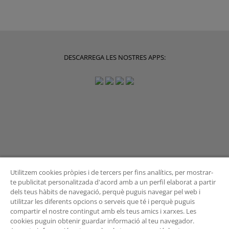
DESCARREGA LES NOSTRES APPS:
Utilitzem cookies pròpies i de tercers per fins analítics, per mostrar-
te publicitat personalitzada d'acord amb a un perfil elaborat a partir
dels teus hàbits de navegació, perquè puguis navegar pel web i
BUTLLETÍ
utilitzar les diferents opcions o serveis que té i perquè puguis
compartir el nostre contingut amb els teus amics i xarxes. Les
cookies puguin obtenir guardar informació al teu navegador.