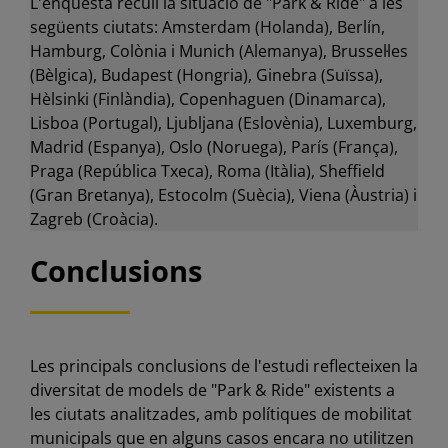
L'enquesta recull la situació de "Park & Ride" a les
següents ciutats: Amsterdam (Holanda), Berlín,
Hamburg, Colònia i Munich (Alemanya), Brussel·les
(Bèlgica), Budapest (Hongria), Ginebra (Suïssa),
Hèlsinki (Finlàndia), Copenhaguen (Dinamarca),
Lisboa (Portugal), Ljubljana (Eslovènia), Luxemburg,
Madrid (Espanya), Oslo (Noruega), París (França),
Praga (República Txeca), Roma (Itàlia), Sheffield
(Gran Bretanya), Estocolm (Suècia), Viena (Àustria) i
Zagreb (​​Croàcia).
Conclusions
Les principals conclusions de l'estudi reflecteixen la
diversitat de models de "Park & Ride" existents a
les ciutats analitzades, amb polítiques de mobilitat
municipals que en alguns casos encara no utilitzen