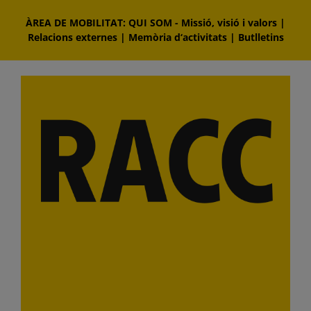
Skip
ÀREA DE MOBILITAT: QUI SOM
-
Missió, visió i valors
|
to
Relacions externes
|
Memòria d‘activitats
|
Butlletins
content