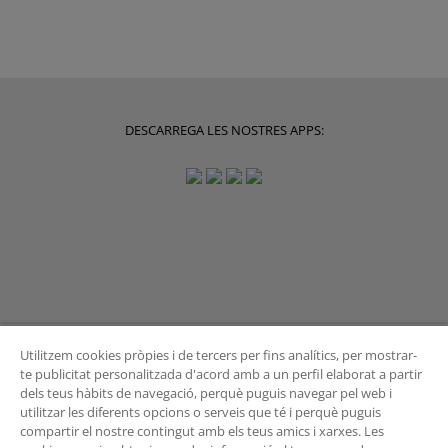
DESCARREGA LES NOSTRES APPS:
Utilitzem cookies pròpies i de tercers per fins analítics, per mostrar-
te publicitat personalitzada d'acord amb a un perfil elaborat a partir
dels teus hàbits de navegació, perquè puguis navegar pel web i
BUTLLETÍ
utilitzar les diferents opcions o serveis que té i perquè puguis
compartir el nostre contingut amb els teus amics i xarxes. Les