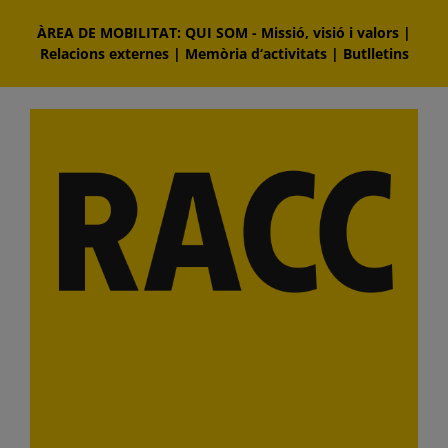
Skip
ÀREA DE MOBILITAT: QUI SOM
-
Missió, visió i valors
|
to
Relacions externes
|
Memòria d‘activitats
|
Butlletins
content