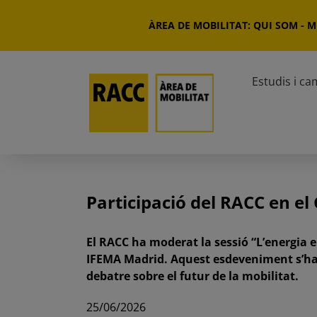
Skip
to
ÀREA DE MOBILITAT: QUI SOM
-
Mi
content
Estudis i c
Participació del RACC en el 
El RACC ha moderat la sessió “L’energia en
IFEMA Madrid. Aquest esdeveniment s’ha 
debatre sobre el futur de la mobilitat.
25/06/2026