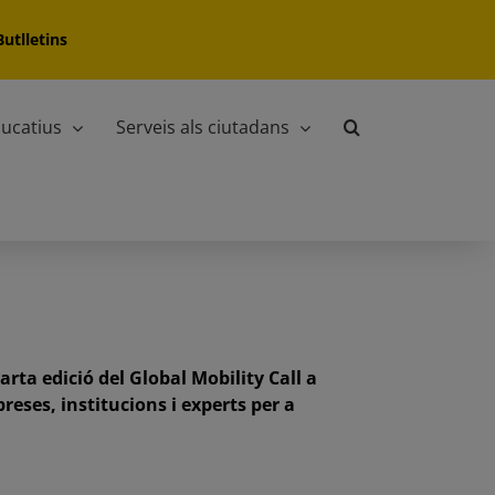
Butlletins
ucatius
Serveis als ciutadans
arta edició del Global Mobility Call a
ses, institucions i experts per a