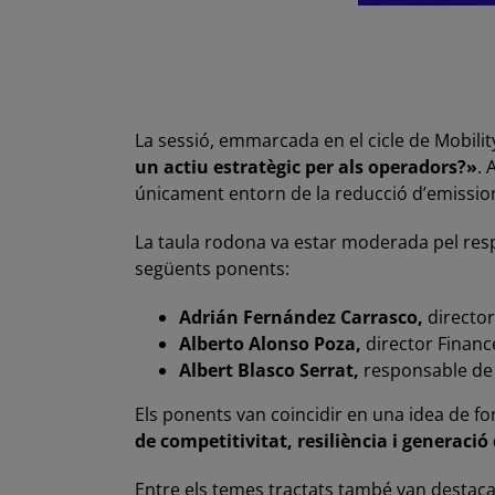
La sessió, emmarcada en el cicle de Mobility
un actiu estratègic per als operadors?»
. 
únicament entorn de la reducció d’emissio
La taula rodona va estar moderada pel respo
següents ponents:
Adrián Fernández Carrasco,
director 
Alberto Alonso Poza,
director Finance
Albert Blasco Serrat,
responsable de 
Els ponents van coincidir en una idea de fo
de competitivitat, resiliència i generació 
Entre els temes tractats també van destacar 