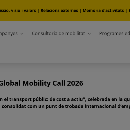
ssió, visió i valors
|
Relacions externes
|
Memòria d‘activitats
|
ampanyes
Consultoria de mobilitat
Programes ed
Global Mobility Call 2026
 el transport públic: de cost a actiu”, celebrada en la qu
consolidat com un punt de trobada internacional d’empre