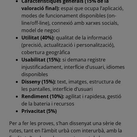
Característiques generals (15% de la
valoració final):
espai que ocupa l’aplicació,
modes de funcionament disponibles (on-
line/off-line), connexió amb xarxes socials,
model de negoci
Utilitat (40%):
qualitat de la informació
(precisió, actualització i personalització),
cobertura geogràfica
Usabilitat (15%):
si demana registre
injustificadament, interfície d’usuari, idiomes
disponibles
Disseny (15%):
text, imatges, estructura de
les pantalles, interfície d’usuari
Rendiment (10%):
agilitat i rapidesa, gestió
de la bateria i recursos
Privacitat (5%)
Per a fer les proves, s’han dissenyat una sèrie de
rutes, tant en l’àmbit urbà com interurbà, amb la