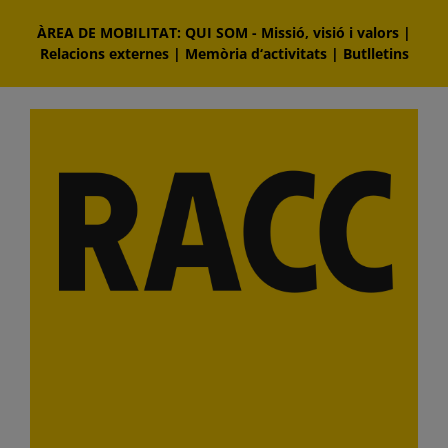
Skip
ÀREA DE MOBILITAT: QUI SOM
-
Missió, visió i valors
|
to
Relacions externes
|
Memòria d‘activitats
|
Butlletins
content