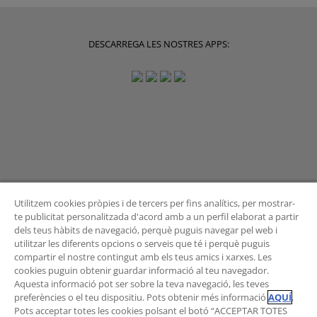
DESCARREGA LES NOSTRES APPS:
Utilitzem cookies pròpies i de tercers per fins analítics, per mostrar-
te publicitat personalitzada d'acord amb a un perfil elaborat a partir
dels teus hàbits de navegació, perquè puguis navegar pel web i
BUTLLETÍ
utilitzar les diferents opcions o serveis que té i perquè puguis
compartir el nostre contingut amb els teus amics i xarxes. Les
cookies puguin obtenir guardar informació al teu navegador.
Aquesta informació pot ser sobre la teva navegació, les teves
preferències o el teu dispositiu. Pots obtenir més informació
AQUÍ
.
Vols rebre les novetats de l'Àrea de Mobilitat?
Pots acceptar totes les cookies polsant el botó “ACCEPTAR TOTES