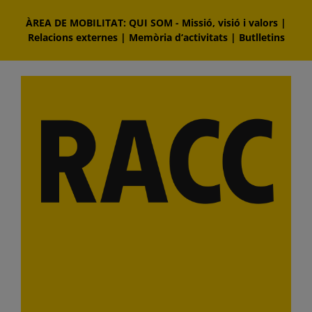
Skip
ÀREA DE MOBILITAT: QUI SOM
-
Missió, visió i valors
|
to
Relacions externes
|
Memòria d‘activitats
|
Butlletins
content