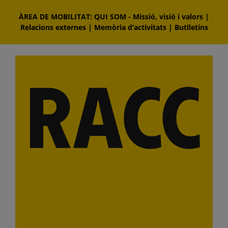
Skip
ÀREA DE MOBILITAT: QUI SOM
-
Missió, visió i valors
|
to
Relacions externes
|
Memòria d‘activitats
|
Butlletins
content