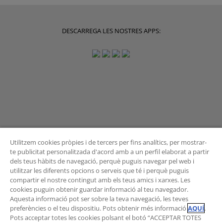
DESCARREGA LES NOSTRES APPS:
Utilitzem cookies pròpies i de tercers per fins analítics, per mostrar-
te publicitat personalitzada d'acord amb a un perfil elaborat a partir
dels teus hàbits de navegació, perquè puguis navegar pel web i
BUTLLETÍ
utilitzar les diferents opcions o serveis que té i perquè puguis
compartir el nostre contingut amb els teus amics i xarxes. Les
cookies puguin obtenir guardar informació al teu navegador.
Aquesta informació pot ser sobre la teva navegació, les teves
preferències o el teu dispositiu. Pots obtenir més informació
AQUÍ
.
Vols rebre les novetats de l'Àrea de Mobilitat?
Pots acceptar totes les cookies polsant el botó “ACCEPTAR TOTES