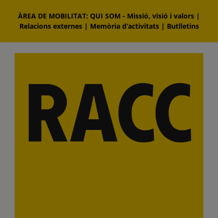
Skip
ÀREA DE MOBILITAT: QUI SOM
-
Missió, visió i valors
|
to
Relacions externes
|
Memòria d‘activitats
|
Butlletins
content