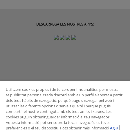
DESCARREGA LES NOSTRES APPS:
Utilitzem cookies pròpies i de tercers per fins analítics, per mostrar-
te publicitat personalitzada d'acord amb a un perfil elaborat a partir
dels teus hàbits de navegació, perquè puguis navegar pel web i
BUTLLETÍ
utilitzar les diferents opcions o serveis que té i perquè puguis
compartir el nostre contingut amb els teus amics i xarxes. Les
cookies puguin obtenir guardar informació al teu navegador.
Aquesta informació pot ser sobre la teva navegació, les teves
preferències o el teu dispositiu. Pots obtenir més informació
AQUÍ
.