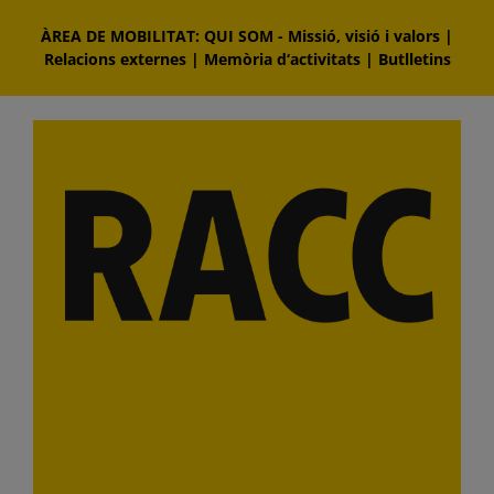
Skip
ÀREA DE MOBILITAT: QUI SOM
-
Missió, visió i valors
|
to
Relacions externes
|
Memòria d‘activitats
|
Butlletins
content