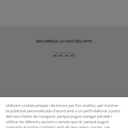
DESCARREGA LES NOSTRES APPS:
Utilitzem cookies pròpies i de tercers per fins analítics, per mostrar-
te publicitat personalitzada d'acord amb a un perfil elaborat a partir
dels teus hàbits de navegació, perquè puguis navegar pel web i
BUTLLETÍ
utilitzar les diferents opcions o serveis que té i perquè puguis
compartir el nostre contingut amb els teus amics i xarxes. Les