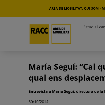
Skip
to
ÀREA DE MOBILITAT: QUI SOM
-
Mi
content
Estudis i c
María Seguí: “Cal q
qual ens desplace
Entrevista a María Seguí, directora de la 
30/10/2014