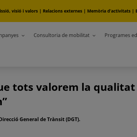
ssió, visió i valors
|
Relacions externes
|
Memòria d‘activitats
|
ampanyes
Consultoria de mobilitat
Programes ed
ue tots valorem la qualitat
m”
Direcció General de Trànsit (DGT).