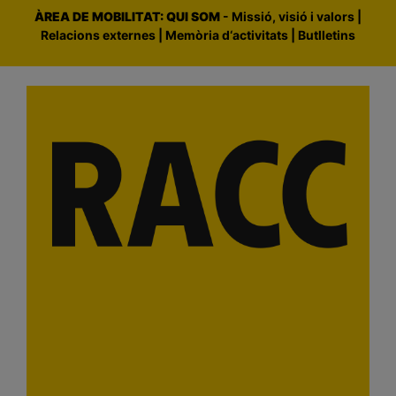
Skip
ÀREA DE MOBILITAT: QUI SOM
-
Missió, visió i valors
|
to
Relacions externes
|
Memòria d‘activitats
|
Butlletins
content